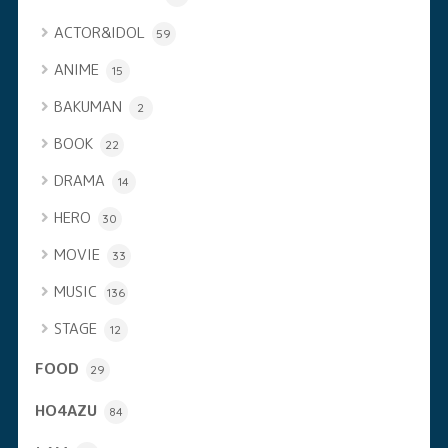
ACTOR&IDOL
59
ANIME
15
BAKUMAN
2
BOOK
22
DRAMA
14
HERO
30
MOVIE
33
MUSIC
136
STAGE
12
FOOD
29
HO4AZU
84