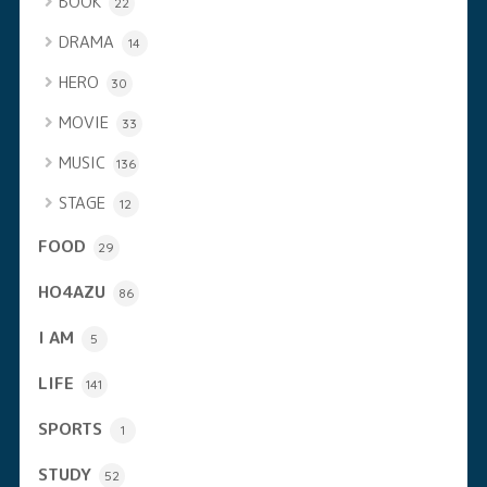
BOOK
22
DRAMA
14
HERO
30
MOVIE
33
MUSIC
136
STAGE
12
FOOD
29
HO4AZU
86
I AM
5
LIFE
141
SPORTS
1
STUDY
52