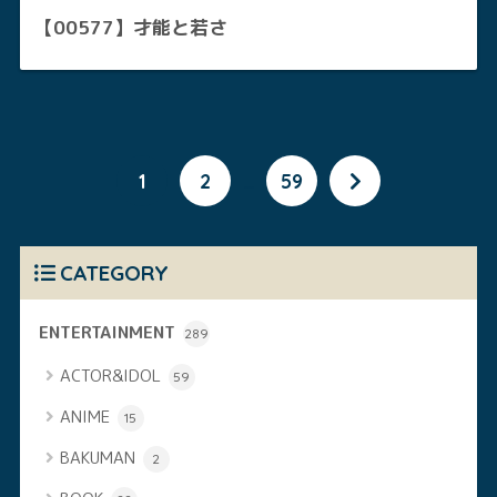
【00577】才能と若さ
1
2
…
59
CATEGORY
ENTERTAINMENT
289
ACTOR&IDOL
59
ANIME
15
BAKUMAN
2