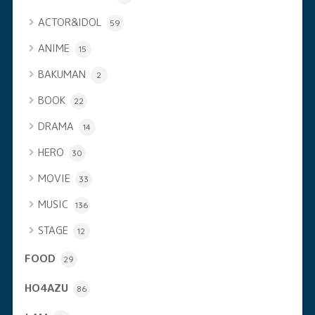
ACTOR&IDOL
59
ANIME
15
BAKUMAN
2
BOOK
22
DRAMA
14
HERO
30
MOVIE
33
MUSIC
136
STAGE
12
FOOD
29
HO4AZU
86