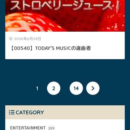
2026年6月24日
【00540】TODAY’S MUSICの選曲者
1
2
…
14
CATEGORY
ENTERTAINMENT
289