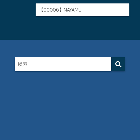
【00006】NAYAMU