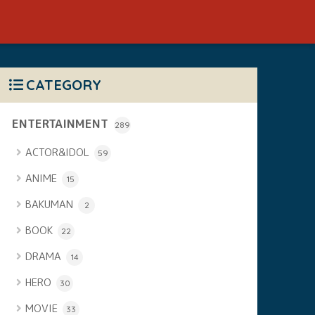
CATEGORY
ENTERTAINMENT
289
ACTOR&IDOL
59
ANIME
15
BAKUMAN
2
BOOK
22
DRAMA
14
HERO
30
MOVIE
33