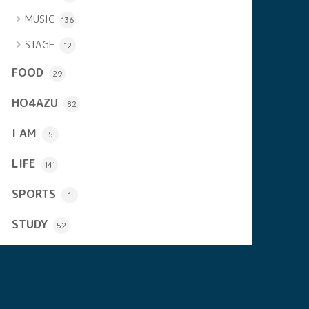
MUSIC
136
STAGE
12
FOOD
29
HO4AZU
82
I AM
5
LIFE
141
SPORTS
1
STUDY
52