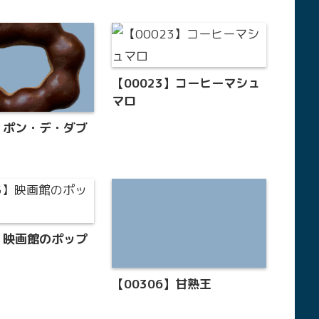
【00023】コーヒーマシュ
マロ
9】ポン・デ・ダブ
ラ
5】映画館のポップ
【00306】甘熟王