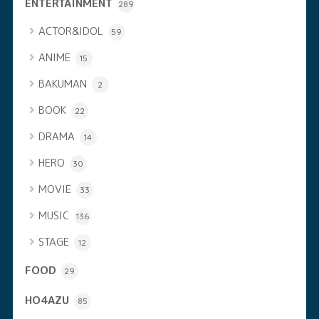
ENTERTAINMENT
289
ACTOR&IDOL
59
ANIME
15
BAKUMAN
2
BOOK
22
DRAMA
14
HERO
30
MOVIE
33
MUSIC
136
STAGE
12
FOOD
29
HO4AZU
85