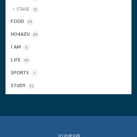
STAGE
12
FOOD
29
HO4AZU
83
I AM
5
LIFE
141
SPORTS
1
STUDY
52
2026年8月