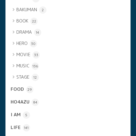
BAKUMAN
2
BOOK
22
DRAMA
14
HERO
30
MOVIE
33
MUSIC
136
STAGE
12
FOOD
29
HO4AZU
84
I AM
5
LIFE
141