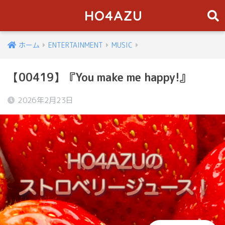
HO4AZU
ホーム
ENTERTAINMENT
MUSIC
【00419】『You make me happy!』
2026年2月23日