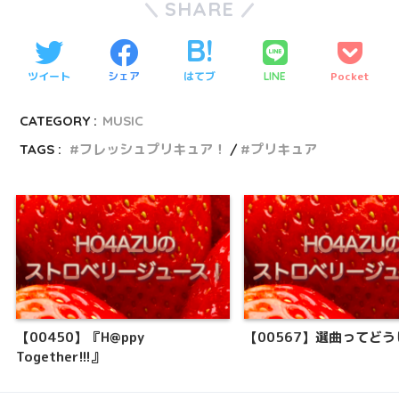
SHARE
ツイート
シェア
はてブ
Pocket
LINE
CATEGORY :
MUSIC
TAGS :
フレッシュプリキュア！
プリキュア
【00450】『H@ppy
【00567】選曲ってど
Together!!!』