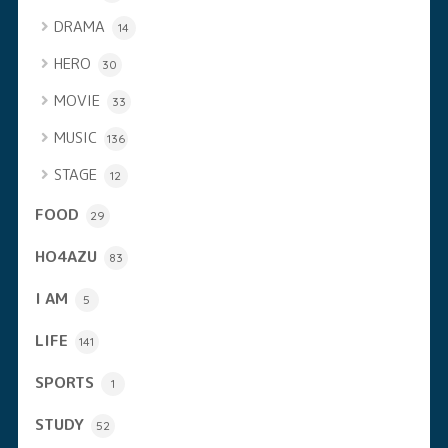
DRAMA
14
HERO
30
MOVIE
33
MUSIC
136
STAGE
12
FOOD
29
HO4AZU
83
I AM
5
LIFE
141
SPORTS
1
STUDY
52