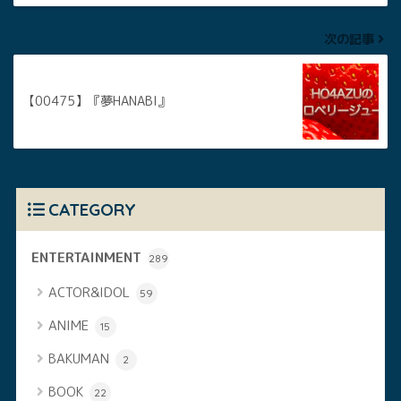
次の記事
【00475】『夢HANABI』
CATEGORY
ENTERTAINMENT
289
ACTOR&IDOL
59
ANIME
15
BAKUMAN
2
BOOK
22