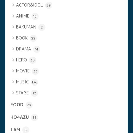
ACTOR&IDOL
59
ANIME
15
BAKUMAN
2
BOOK
22
DRAMA
14
HERO
30
MOVIE
33
MUSIC
136
STAGE
12
FOOD
29
HO4AZU
83
I AM
5