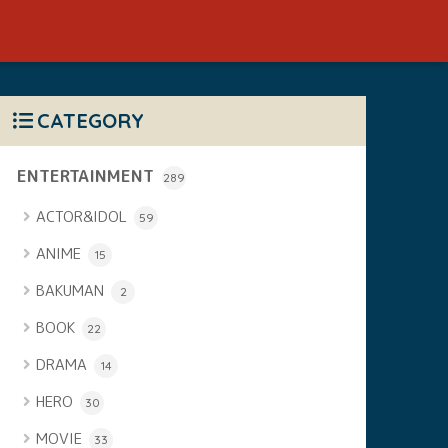
CATEGORY
ENTERTAINMENT
289
ACTOR&IDOL
59
ANIME
15
BAKUMAN
2
BOOK
22
DRAMA
14
HERO
30
MOVIE
33