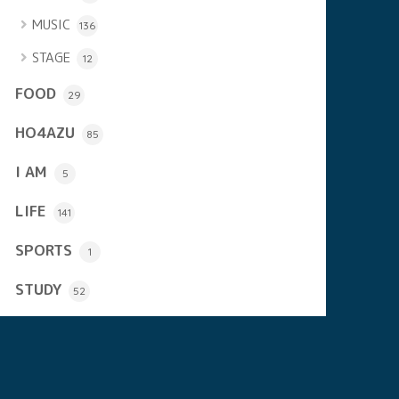
MUSIC
136
STAGE
12
FOOD
29
HO4AZU
85
I AM
5
LIFE
141
SPORTS
1
STUDY
52