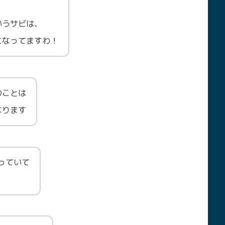
いうサビは、
になってますわ！
のことは
なります
っていて