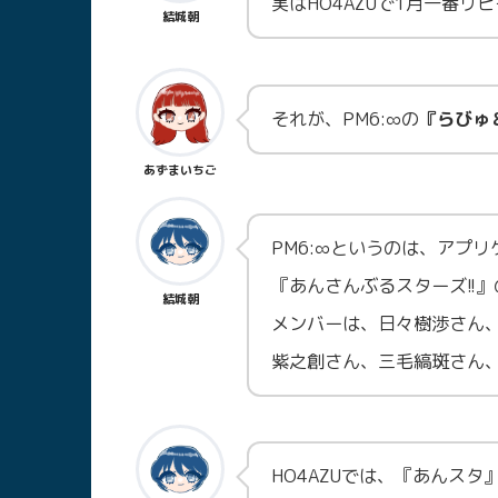
実はHO4AZUで1月一番リ
結城朝
それが、PM6:∞の
『らびゅ
あずまいちご
PM6:∞というのは、アプリ
『あんさんぶるスターズ!!
結城朝
メンバーは、日々樹渉さん
紫之創さん、三毛縞斑さん
HO4AZUでは、『あんス