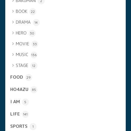
BAKUMAN
2
BOOK
22
DRAMA
14
HERO
30
MOVIE
33
MUSIC
136
STAGE
12
FOOD
29
HO4AZU
85
I AM
5
LIFE
141
SPORTS
1