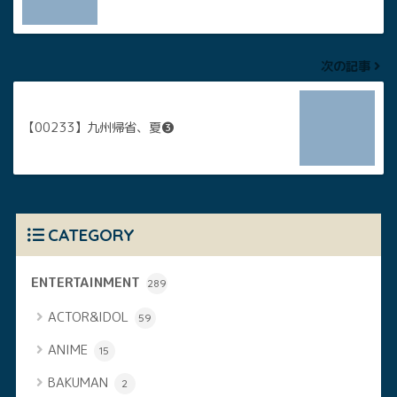
次の記事
【00233】九州帰省、夏❸
CATEGORY
ENTERTAINMENT
289
ACTOR&IDOL
59
ANIME
15
BAKUMAN
2