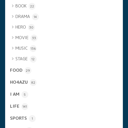
BOOK
22
DRAMA
14
HERO
30
MOVIE
33
MUSIC
136
STAGE
12
FOOD
29
HO4AZU
82
I AM
5
LIFE
141
SPORTS
1