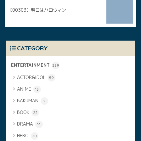
【00303】明日はハロウィン
CATEGORY
ENTERTAINMENT
289
ACTOR&IDOL
59
ANIME
15
BAKUMAN
2
BOOK
22
DRAMA
14
HERO
30