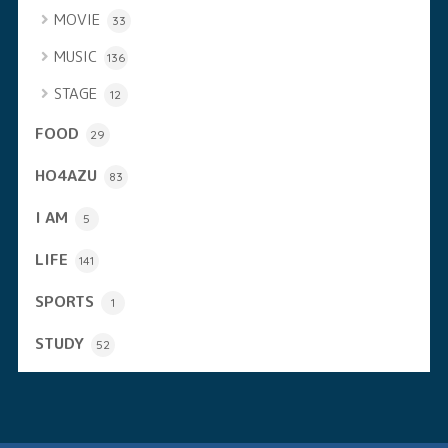
MOVIE
33
MUSIC
136
STAGE
12
FOOD
29
HO4AZU
83
I AM
5
LIFE
141
SPORTS
1
STUDY
52