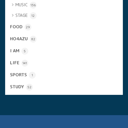
MUSIC
136
STAGE
12
FOOD
29
HO4AZU
82
I AM
5
LIFE
141
SPORTS
1
STUDY
52