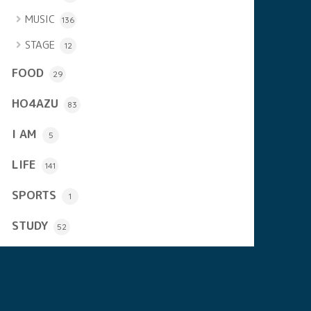
MUSIC
136
STAGE
12
FOOD
29
HO4AZU
83
I AM
5
LIFE
141
SPORTS
1
STUDY
52