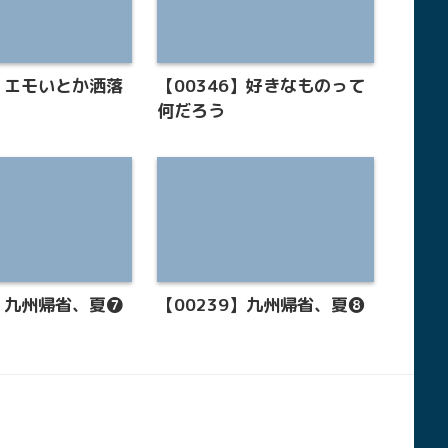
6】エモいとか洒落
【00346】好きなものって
何だろう
8】九州帰省、夏❼
【00239】九州帰省、夏❽