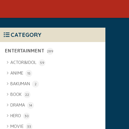
CATEGORY
ENTERTAINMENT
289
ACTOR&IDOL
59
ANIME
15
BAKUMAN
2
BOOK
22
DRAMA
14
HERO
30
MOVIE
33