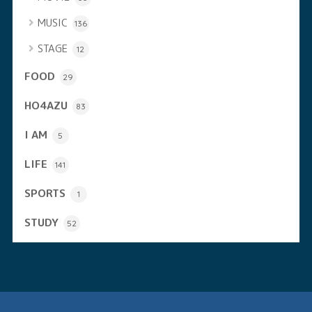
MUSIC
136
STAGE
12
FOOD
29
HO4AZU
83
I AM
5
LIFE
141
SPORTS
1
STUDY
52