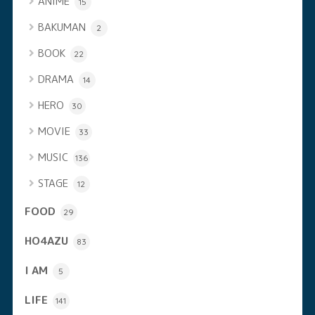
ANIME
15
BAKUMAN
2
BOOK
22
DRAMA
14
HERO
30
MOVIE
33
MUSIC
136
STAGE
12
FOOD
29
HO4AZU
83
I AM
5
LIFE
141