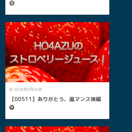
⓭
2026年5月26日
【00511】ありがとう、嵐マンス後編
⓫