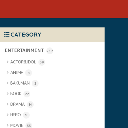
CATEGORY
ENTERTAINMENT
289
ACTOR&IDOL
59
ANIME
15
BAKUMAN
2
BOOK
22
DRAMA
14
HERO
30
MOVIE
33