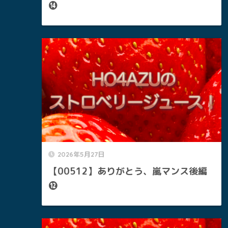
⓮
2026年5月27日
【00512】ありがとう、嵐マンス後編
⓬