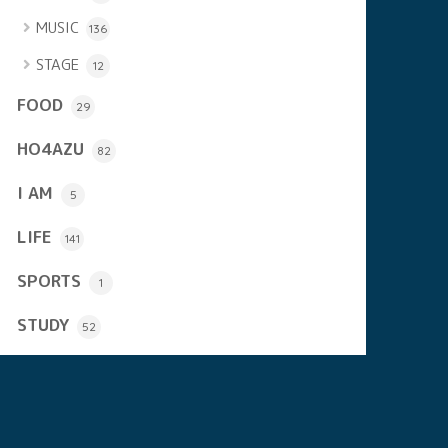
MUSIC
136
STAGE
12
FOOD
29
HO4AZU
82
I AM
5
LIFE
141
SPORTS
1
STUDY
52