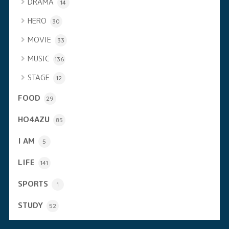
DRAMA
14
HERO
30
MOVIE
33
MUSIC
136
STAGE
12
FOOD
29
HO4AZU
85
I AM
5
LIFE
141
SPORTS
1
STUDY
52