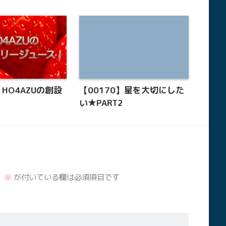
】HO4AZUの創設
【00170】星を大切にした
い★PART2
。
※
が付いている欄は必須項目です