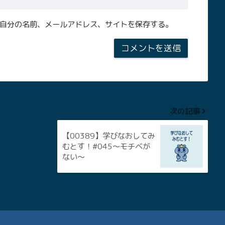
自分の名前、メールアドレス、サイトを保存する。
次の記事
【00389】学びなおしてみ
むとす！#045～モチベが
ない～