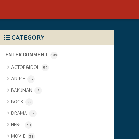
CATEGORY
ENTERTAINMENT
289
ACTOR&IDOL
59
ANIME
15
BAKUMAN
2
BOOK
22
DRAMA
14
HERO
30
MOVIE
33