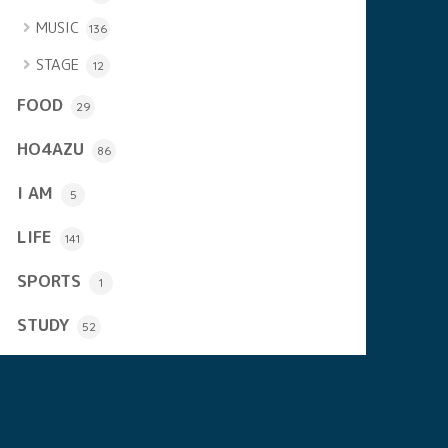
MUSIC
136
STAGE
12
FOOD
29
HO4AZU
86
I AM
5
LIFE
141
SPORTS
1
STUDY
52