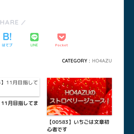
SHARE
はてブ
Pocket
LINE
CATEGORY :
HO4AZU
3】11月目指してま
【00583】いちごは文章初
心者です