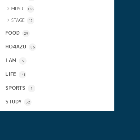
MUSIC
136
STAGE
12
FOOD
29
HO4AZU
86
I AM
5
LIFE
141
SPORTS
1
STUDY
52