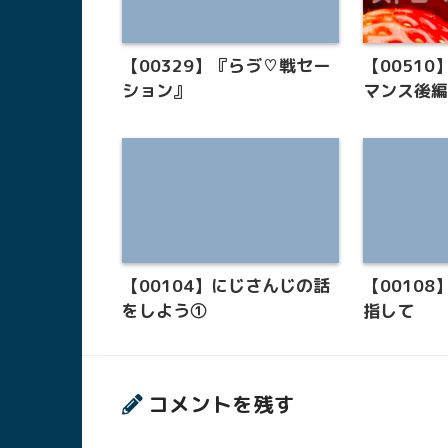
【00329】『らゔ♡戦セー
【0051
ション』
マンス後
【00104】にじさんじの話
【0010
をしよう①
指して
コメントを残す