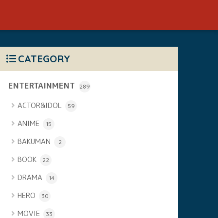
CATEGORY
ENTERTAINMENT
289
ACTOR&IDOL
59
ANIME
15
BAKUMAN
2
BOOK
22
DRAMA
14
HERO
30
MOVIE
33