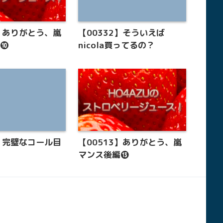
0】ありがとう、嵐
【00332】そういえば
編❿
nicola買ってるの？
8】完璧なコール目
【00513】ありがとう、嵐
マンス後編⓭