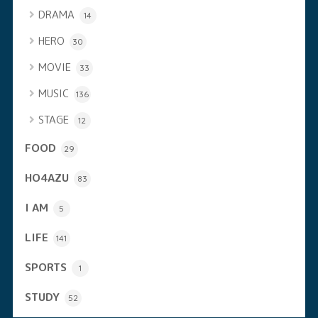
DRAMA
14
HERO
30
MOVIE
33
MUSIC
136
STAGE
12
FOOD
29
HO4AZU
83
I AM
5
LIFE
141
SPORTS
1
STUDY
52