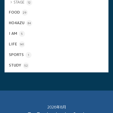
STAGE
12
FOOD
29
HO4AZU
84
I AM
5
LIFE
141
SPORTS
1
STUDY
52
2026年8月