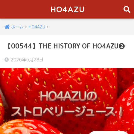
HO4AZU
ホーム
HO4AZU
【00544】THE HISTORY OF HO4AZU❷
2026年6月28日