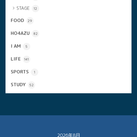
STAGE
12
FOOD
29
HO4AZU
82
I AM
5
LIFE
141
SPORTS
1
STUDY
52
2026年8月