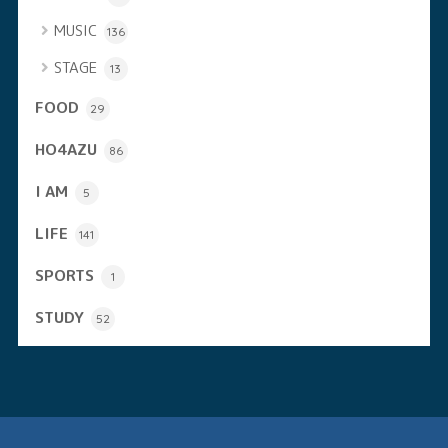
MUSIC
136
STAGE
13
FOOD
29
HO4AZU
86
I AM
5
LIFE
141
SPORTS
1
STUDY
52