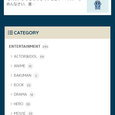
めんなさい、進…
CATEGORY
ENTERTAINMENT
290
ACTOR&IDOL
59
ANIME
15
BAKUMAN
2
BOOK
22
DRAMA
14
HERO
30
MOVIE
33