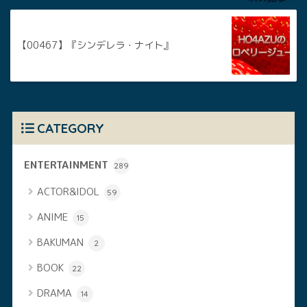
【00467】『シンデレラ・ナイト』
CATEGORY
ENTERTAINMENT
289
ACTOR&IDOL
59
ANIME
15
BAKUMAN
2
BOOK
22
DRAMA
14