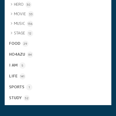
HERO
30
MOVIE
33
MUSIC
136
STAGE
12
FOOD
29
HO4AZU
84
I AM
5
LIFE
141
SPORTS
1
STUDY
52