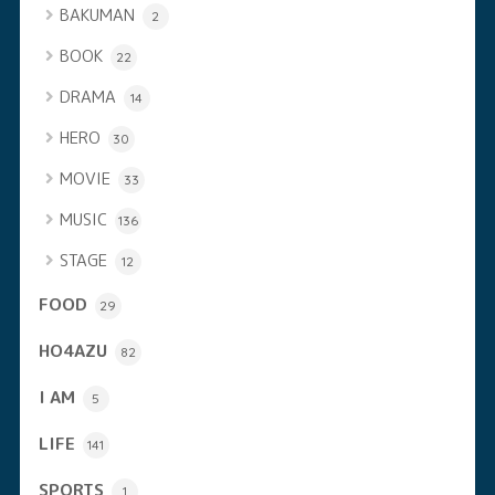
BAKUMAN
2
BOOK
22
DRAMA
14
HERO
30
MOVIE
33
MUSIC
136
STAGE
12
FOOD
29
HO4AZU
82
I AM
5
LIFE
141
SPORTS
1