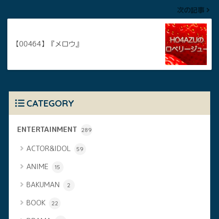
次の記事
【00464】『メロウ』
CATEGORY
ENTERTAINMENT
289
ACTOR&IDOL
59
ANIME
15
BAKUMAN
2
BOOK
22