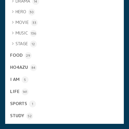
DRAMA
14
HERO
30
MOVIE
33
MUSIC
136
STAGE
12
FOOD
29
HO4AZU
84
I AM
5
LIFE
141
SPORTS
1
STUDY
52