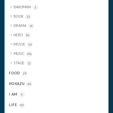
BAKUMAN
2
BOOK
22
DRAMA
14
HERO
30
MOVIE
33
MUSIC
136
STAGE
12
FOOD
29
HO4AZU
86
I AM
5
LIFE
141