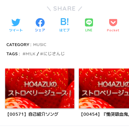
SHARE
ツイート
シェア
はてブ
Pocket
LINE
CATEGORY :
MUSIC
TAGS :
M!LK
にじさんじ
【00571】自己紹介ソング
【00454】『慟哭吸血鬼