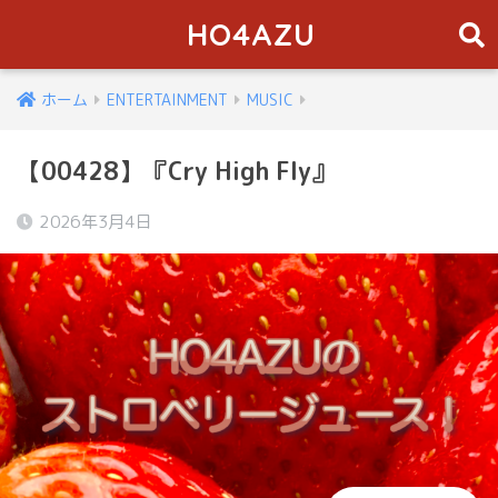
HO4AZU
ホーム
ENTERTAINMENT
MUSIC
【00428】『Cry High Fly』
2026年3月4日