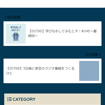
前の記事
【00396】学びなおしてみむとす！#046～最
終回～
次の記事
【00398】3日後に架空のラジオ番組をつくる
ひと
CATEGORY