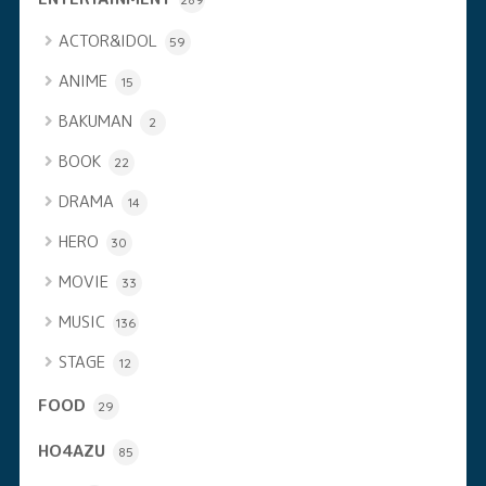
ACTOR&IDOL
59
ANIME
15
BAKUMAN
2
BOOK
22
DRAMA
14
HERO
30
MOVIE
33
MUSIC
136
STAGE
12
FOOD
29
HO4AZU
85