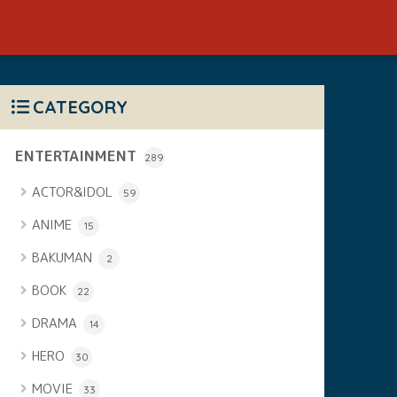
CATEGORY
ENTERTAINMENT
289
ACTOR&IDOL
59
ANIME
15
BAKUMAN
2
BOOK
22
DRAMA
14
HERO
30
MOVIE
33