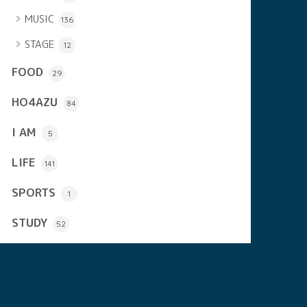
MUSIC
136
STAGE
12
FOOD
29
HO4AZU
84
I AM
5
LIFE
141
SPORTS
1
STUDY
52