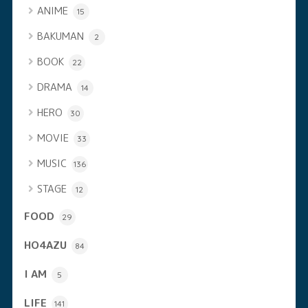
ANIME
15
BAKUMAN
2
BOOK
22
DRAMA
14
HERO
30
MOVIE
33
MUSIC
136
STAGE
12
FOOD
29
HO4AZU
84
I AM
5
LIFE
141