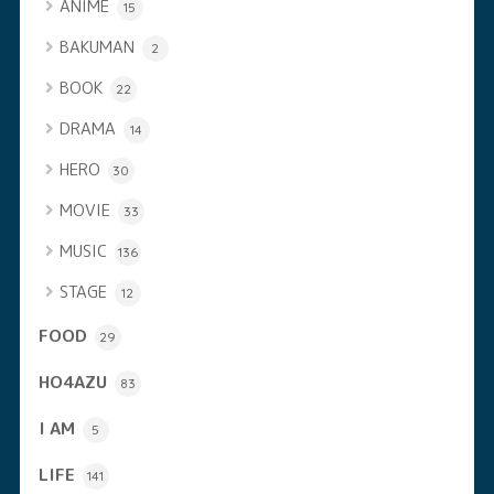
ANIME
15
BAKUMAN
2
BOOK
22
DRAMA
14
HERO
30
MOVIE
33
MUSIC
136
STAGE
12
FOOD
29
HO4AZU
83
I AM
5
LIFE
141