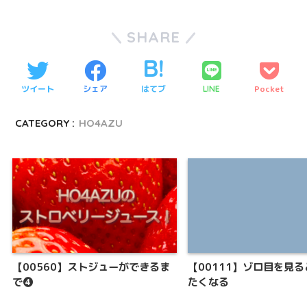
SHARE
ツイート
シェア
はてブ
Pocket
LINE
CATEGORY :
HO4AZU
【00560】ストジューができるま
【00111】ゾロ目を見
で❹
たくなる