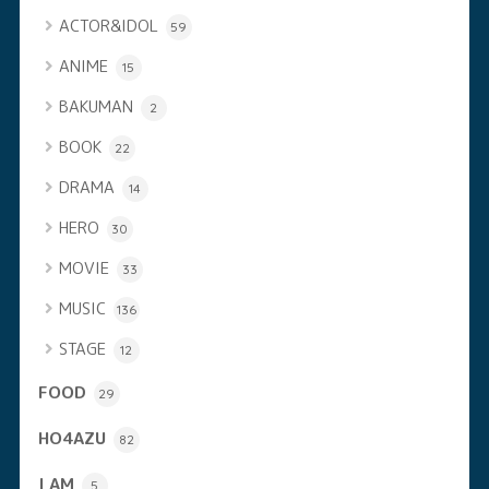
ACTOR&IDOL
59
ANIME
15
BAKUMAN
2
BOOK
22
DRAMA
14
HERO
30
MOVIE
33
MUSIC
136
STAGE
12
FOOD
29
HO4AZU
82
I AM
5