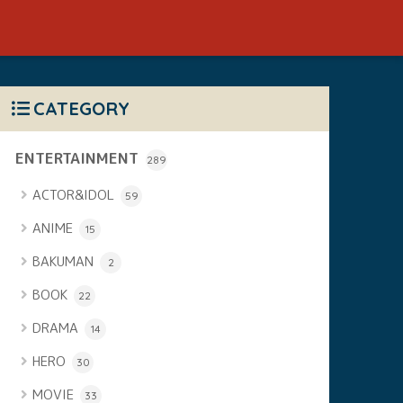
CATEGORY
ENTERTAINMENT
289
ACTOR&IDOL
59
ANIME
15
BAKUMAN
2
BOOK
22
DRAMA
14
HERO
30
MOVIE
33