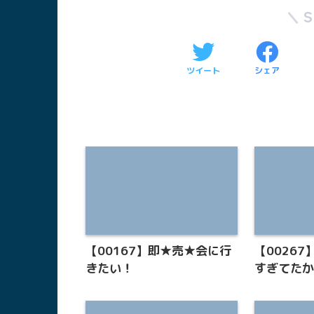
ツイート
シェア
【00167】即★売★会に行
【0026
きたい！
すぎてた