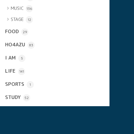
MUSIC
136
STAGE
12
FOOD
29
HO4AZU
83
I AM
5
LIFE
141
SPORTS
1
STUDY
52