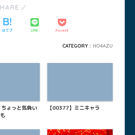
SHARE
はてブ
Pocket
LINE
CATEGORY :
HO4AZU
7】ちょっと気負い
【00377】ミニキャラ
かも