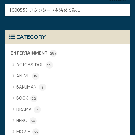
【00055】スタンダードを決めてみた
CATEGORY
ENTERTAINMENT
289
ACTOR&IDOL
59
ANIME
15
BAKUMAN
2
BOOK
22
DRAMA
14
HERO
30
MOVIE
33