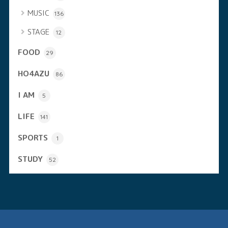
MUSIC
136
STAGE
12
FOOD
29
HO4AZU
86
I AM
5
LIFE
141
SPORTS
1
STUDY
52