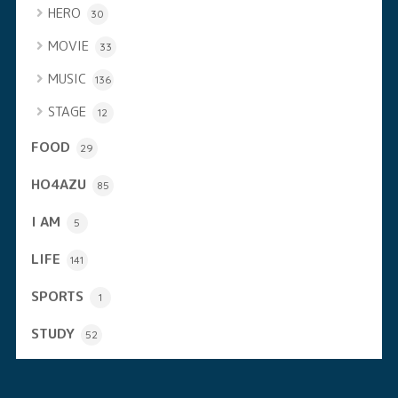
HERO
30
MOVIE
33
MUSIC
136
STAGE
12
FOOD
29
HO4AZU
85
I AM
5
LIFE
141
SPORTS
1
STUDY
52