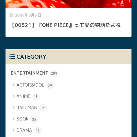
2026年6月5日
【00521】『ONE PIECE』って愛の物語だよね
CATEGORY
ENTERTAINMENT
289
ACTOR&IDOL
59
ANIME
15
BAKUMAN
2
BOOK
22
DRAMA
14