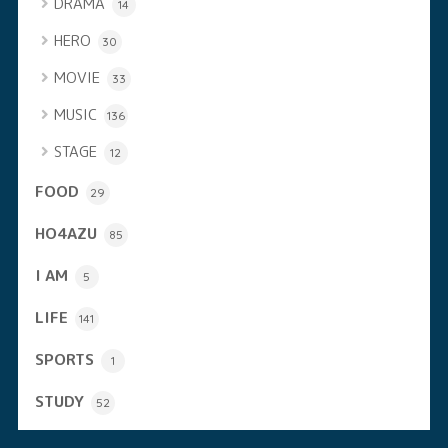
DRAMA
14
HERO
30
MOVIE
33
MUSIC
136
STAGE
12
FOOD
29
HO4AZU
85
I AM
5
LIFE
141
SPORTS
1
STUDY
52