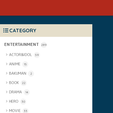
CATEGORY
ENTERTAINMENT
289
ACTOR&IDOL
59
ANIME
15
BAKUMAN
2
BOOK
22
DRAMA
14
HERO
30
MOVIE
33