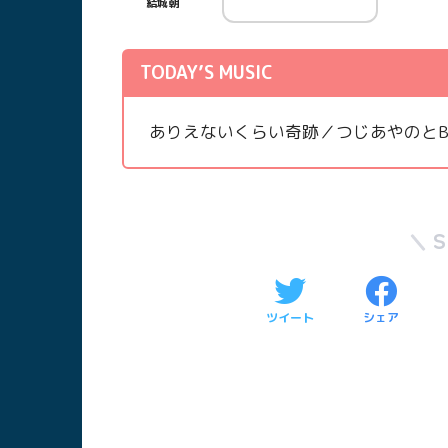
結城朝
TODAY’S MUSIC
ありえないくらい奇跡／つじあやのとBEAT 
ツイート
シェア