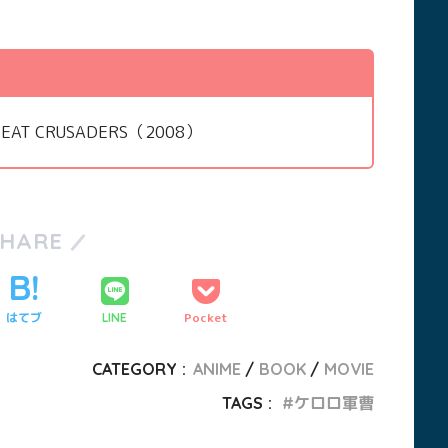
CRUSADERS（2008）
SHARE
はてブ
Pocket
LINE
CATEGORY :
ANIME
BOOK
MOVIE
TAGS :
ケロロ軍曹