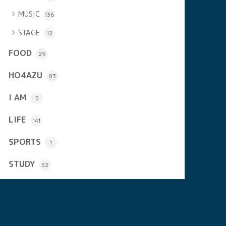
MUSIC
136
STAGE
12
FOOD
29
HO4AZU
83
I AM
5
LIFE
141
SPORTS
1
STUDY
52