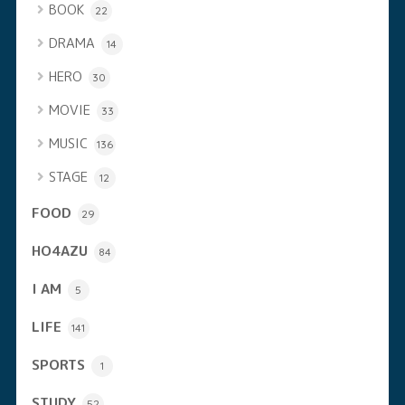
BOOK
22
DRAMA
14
HERO
30
MOVIE
33
MUSIC
136
STAGE
12
FOOD
29
HO4AZU
84
I AM
5
LIFE
141
SPORTS
1
STUDY
52