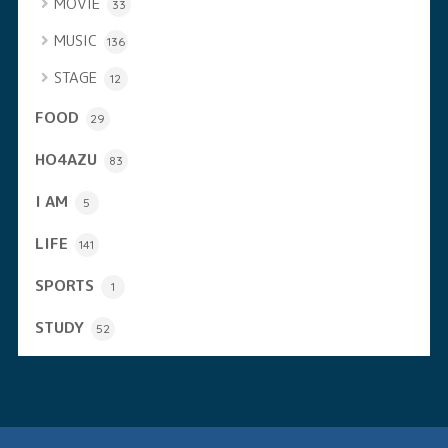
MOVIE
33
MUSIC
136
STAGE
12
FOOD
29
HO4AZU
83
I AM
5
LIFE
141
SPORTS
1
STUDY
52