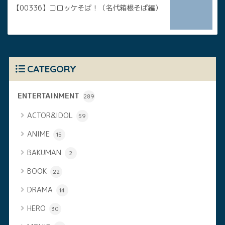
【00336】コロッケそば！（名代箱根そば編）
CATEGORY
ENTERTAINMENT
289
ACTOR&IDOL
59
ANIME
15
BAKUMAN
2
BOOK
22
DRAMA
14
HERO
30