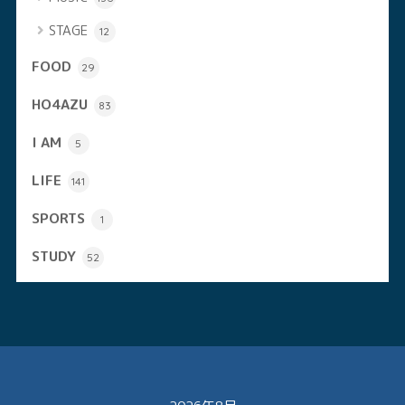
STAGE
12
FOOD
29
HO4AZU
83
I AM
5
LIFE
141
SPORTS
1
STUDY
52