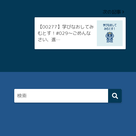
次の記事
【00277】学びなおしてみ
むとす！#029〜ごめんな
さい、進…