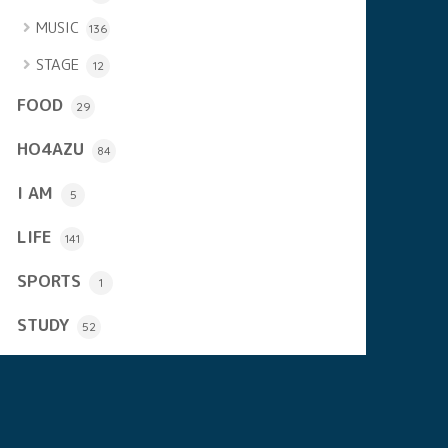
MUSIC
136
STAGE
12
FOOD
29
HO4AZU
84
I AM
5
LIFE
141
SPORTS
1
STUDY
52