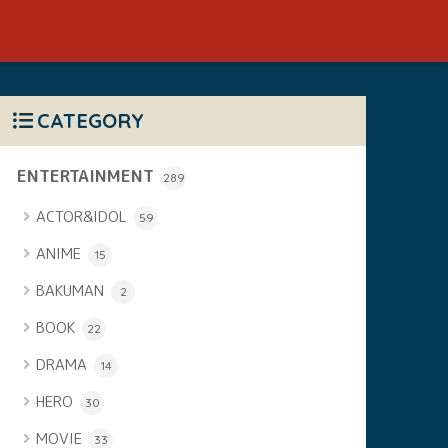
CATEGORY
ENTERTAINMENT
289
ACTOR&IDOL
59
ANIME
15
BAKUMAN
2
BOOK
22
DRAMA
14
HERO
30
MOVIE
33