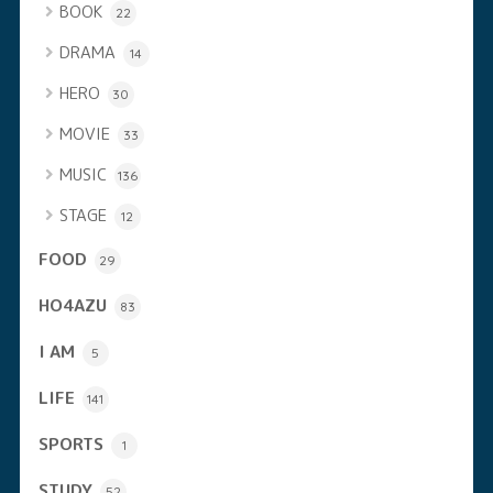
BOOK
22
DRAMA
14
HERO
30
MOVIE
33
MUSIC
136
STAGE
12
FOOD
29
HO4AZU
83
I AM
5
LIFE
141
SPORTS
1
STUDY
52