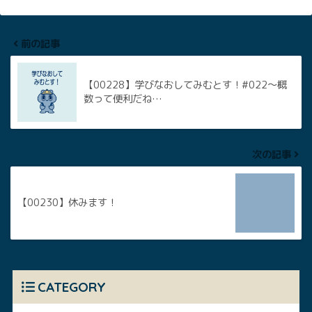
前の記事
【00228】学びなおしてみむとす！#022〜概
数って便利だね…
次の記事
【00230】休みます！
CATEGORY