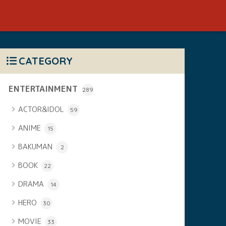
CATEGORY
ENTERTAINMENT
289
ACTOR&IDOL
59
ANIME
15
BAKUMAN
2
BOOK
22
DRAMA
14
HERO
30
MOVIE
33