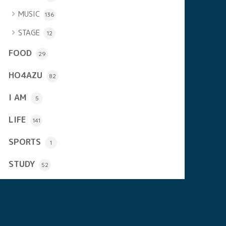
MUSIC
136
STAGE
12
FOOD
29
HO4AZU
82
I AM
5
LIFE
141
SPORTS
1
STUDY
52