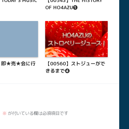
TODAY'S MUSIC
【00543】THE HISTORY
OF HO4AZU❶
7】即★売★会に行
【00560】ストジューがで
きるまで❹
。
※
が付いている欄は必須項目です