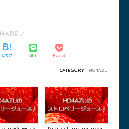
SHARE
はてブ
Pocket
LINE
CATEGORY :
HO4AZU