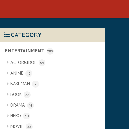
CATEGORY
ENTERTAINMENT
289
ACTOR&IDOL
59
ANIME
15
BAKUMAN
2
BOOK
22
DRAMA
14
HERO
30
MOVIE
33