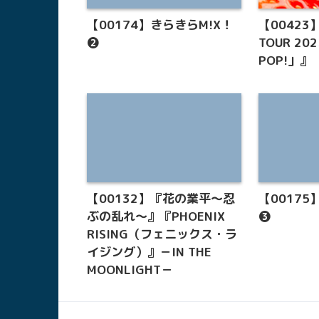
【00174】きらきらM!X！
【00423】
❷
TOUR 20
POP!」』
【00132】『花の業平～忍
【00175
ぶの乱れ～』『PHOENIX
❸
RISING（フェニックス・ラ
イジング）』－IN THE
MOONLIGHT－