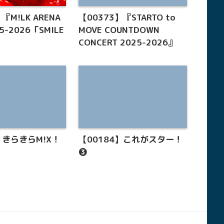
『M!LK ARENA
【00373】『STARTO to
25-2026「SMILE
MOVE COUNTDOWN
CONCERT 2025-2026』
】きらきらM!X！
【00184】これがスター！
❸