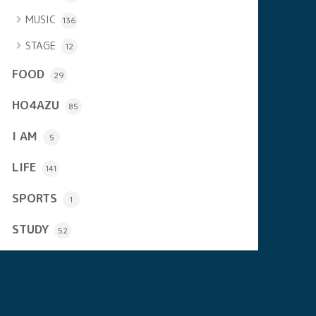
MUSIC
136
STAGE
12
FOOD
29
HO4AZU
85
I AM
5
LIFE
141
SPORTS
1
STUDY
52