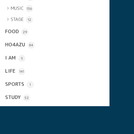
MUSIC
136
STAGE
12
FOOD
29
HO4AZU
84
I AM
5
LIFE
141
SPORTS
1
STUDY
52