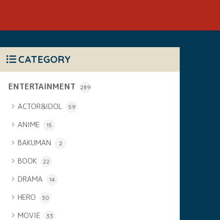
CATEGORY
ENTERTAINMENT
289
ACTOR&IDOL
59
ANIME
15
BAKUMAN
2
BOOK
22
DRAMA
14
HERO
30
MOVIE
33